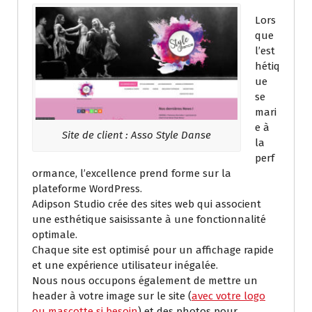
Lors
que
l’est
hétiq
ue
se
mari
e à
Site de client : Asso Style Danse
la
perf
ormance, l’excellence prend forme sur la
plateforme WordPress.
Adipson Studio crée des sites web qui associent
une esthétique saisissante à une fonctionnalité
optimale.
Chaque site est optimisé pour un affichage rapide
et une expérience utilisateur inégalée.
Nous nous occupons également de mettre un
header à votre image sur le site (
avec votre logo
ou mascotte si besoin
) et des photos pour