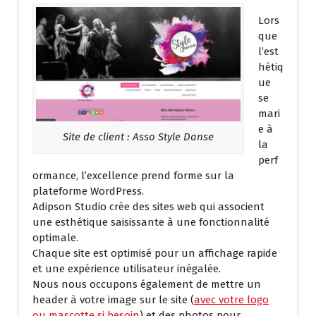
Lors
que
l’est
hétiq
ue
se
mari
e à
Site de client : Asso Style Danse
la
perf
ormance, l’excellence prend forme sur la
plateforme WordPress.
Adipson Studio crée des sites web qui associent
une esthétique saisissante à une fonctionnalité
optimale.
Chaque site est optimisé pour un affichage rapide
et une expérience utilisateur inégalée.
Nous nous occupons également de mettre un
header à votre image sur le site (
avec votre logo
ou mascotte si besoin
) et des photos pour